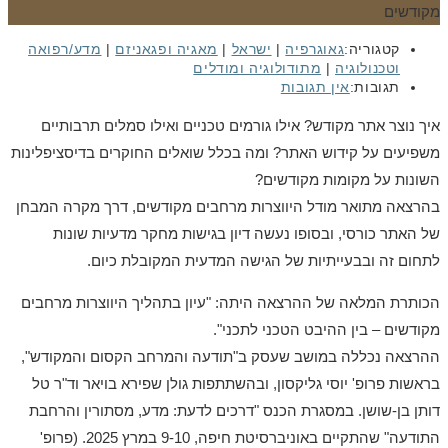
קטגוריה:
גאוגרפיה
|
ישראל
|
מאגיה ופגאניזם
|
מדע/רפואה
וטכנולוגיה
|
מתודולוגיה ומודלים
תגובות:
אין תגובות
איך נוצר אתר מקודש? אילו גורמים טכניים ואילו סמלים תרבותיים
משפיעים על קידוש האתר? ומה בכלל שואלים החוקרים בדיסציפלינות
השונות על מקומות מקודשים?
בהרצאה מתואר מודל היווצרות מרחבים מקודשים, דרך מקרה המבחן
של האתר כורסי, ובסופו נעשה דיון בגישות מחקר מדעיות שונות
לתחום זה ובבעייתיות של הגישה המדעית המקובלת כיום.
הכותרת המלאה של ההרצאה היתה: "עיון בתהליך היווצרות מרחבים
מקודשים – בין ההיבט הטכני לתכני".
ההרצאה נכללה במושב שעסק ב"תודעה והמרחב הקסום והמקודש",
בראשות פרופ' יוסי גליקסון, ובהשתתפות גולן שפירא בויאר וד"ר טל
דותן בן-שושן. במסגרת הכנס "דרכים לדעת: מדע, מסתורין והרחבת
התודעה" שהתקיים באוניברסיטת חיפה, 9-10 במרץ 2025. (פרופ'