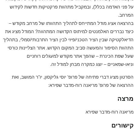
על פני האדמה בכלל), ובמקביל מתהוות פרקטיקות חדשות לקידוש
המרחב.
בהרצאה אציג מודל המתייחס לתהליך התהוותו של מרחב מקודש –
כיצד נבררים האלמנטים למיתוס הקדושה המתהווה? המודל מציג את
הדיאלקטיקה שבין הציר הטכני/פיזי לבין הציר התרבותי/סמלי, בתהליך
התהוות הסיפור והמעשה סביב המקום הקדוש. אתר הצליינות כורסי
שעל שפת הכינרת – שהפך אתר מקודש למעגלים רוחניים
וניאו-שמאניים – יוצג כמקרה מבחן למודל זה.
הסרטון מציג דברי פתיחה של פרופ' יוסי גליקסון, יו"ר המושב, ואת
ההרצאה של פרופ' מריאנה רוח-מדבר שפירא:
מרצה
מריאנה רוח-מדבר שפירא
קישורים