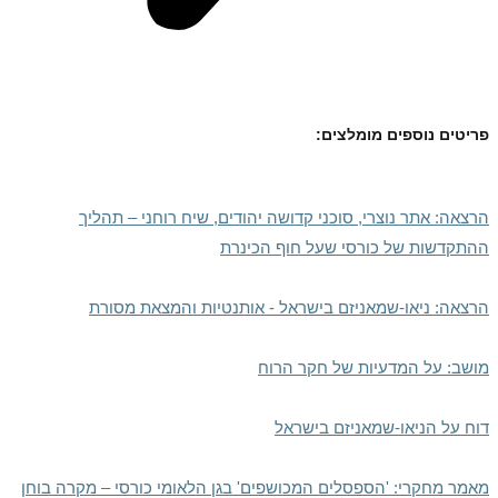
פריטים נוספים מומלצים:
הרצאה: אתר נוצרי, סוכני קדושה יהודים, שיח רוחני – תהליך
ההתקדשות של כורסי שעל חוף הכינרת
הרצאה: ניאו-שמאניזם בישראל - אותנטיות והמצאת מסורת
מושב: על המדעיות של חקר הרוח
דוח על הניאו-שמאניזם בישראל
מאמר מחקרי: 'הספסלים המכושפים' בגן הלאומי כורסי – מקרה בוחן