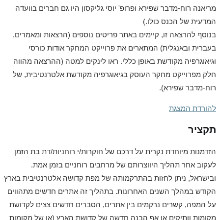
מריאנה רוח-מדבר שפירא ופרופ' יוסי גליקסון היו גם חברים בוועדה
המדעית של הכנס כולו.)
בנוסף להרצאה זו, קיימים באתר פריטים נוספים (הרצאות ומאמרים,
בעברית ובאנגלית) המתארים את פרוייקט המחקר אודות כורסי
וגיאוגרפיה מקודשת באופן כללי. ראו לינקים למטה (ההרצאה מהווה
חלק מפרוייקט מחקר העוסק בגיאוגרפיה מקודשת אלטרנטיבית, של
רוח-מדבר שפירא).
להורדת המצגת
תקציר
הזדמנות מיוחדת נקרית על דרכם של חוקרות/י רוחניות/דת בת הזמן –
לעקוב אחר תהליך היווצרותם של מרחבים רוחניים בזמן אמת.
ובישראל, ניתן לחזות בהתרקמותה של מפת קדושה אלטרנטיבית בארץ
הקודש במהלך השנים האחרונות. בתהליך זה אתרים חדשים מתהווים
על המפה, קשרים נרקמים בין אתרים, הסברים חדשים צצים לקדושת
מקומות וותיקים או אף הבנה חדשה של קדושת הארץ (או של מקומות