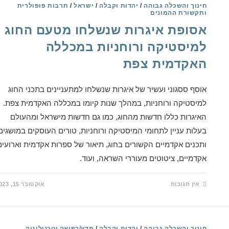
חינוך והשכלה גבוהה
/
יהדות וקבלה
/
ישראל
/
תרבות פופולרית
ותקשורת ההמונים
אסופת איגרות שנשלחו מטעם החוג
למיסטיקה ורוחניות במכללה
האקדמית צפת
אוסף ססגוני ועשיר של איגרות שנשלחו למתעניינים בתכני החוג
למיסטיקה ורוחניות, במהלך שנות קיומו במכללה האקדמית צפת.
האיגרות כללו חדשות מהחוג, כמו גם חדשות מישראל ומהעולם
בעלות עניין לתחומי המיסטיקה ורוחניות, טורים העוסקים במושגים
ותכנים אקדמיים הקשורים בחוג, תיאור של ספרות אקדמית וארועים
אקדמיים, ציטוטים מעוררי השראה, ועוד.
אין תגובות
אוקטובר 15, 2023
חינוך והשכלה גבוהה
/
יהדות וקבלה
/
מדע/רפואה וטכנולוגיה