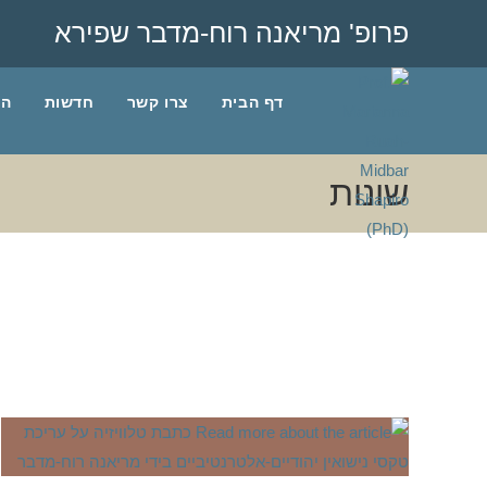
Ski
פרופ' מריאנה רוח-מדבר שפירא
t
conten
דף הבית
צרו קשר
חדשות
הב
שונות