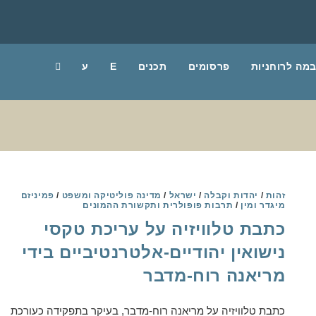
מה לרוחניות
פרסומים
תכנים
E
ע
TOGGLE
WEBSITE
SEARCH
זהות
/
יהדות וקבלה
/
ישראל
/
מדינה פוליטיקה ומשפט
/
פמיניזם
מיגדר ומין
/
תרבות פופולרית ותקשורת ההמונים
כתבת טלוויזיה על עריכת טקסי
נישואין יהודיים-אלטרנטיביים בידי
מריאנה רוח-מדבר
כתבת טלוויזיה על מריאנה רוח-מדבר, בעיקר בתפקידה כעורכת