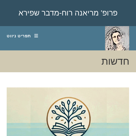
Ski
t
פרופ' מריאנה רוח-מדבר שפירא
conten
תפריט ניווט
חדשות