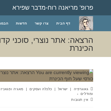
פרופ' מריאנה רוח-מדבר שפירא
דף הבית
צרו קשר
חדשות
הבמה 
הרצאה: אתר נוצרי, סוכני קד
הכינרת
גאוגרפיה
|
ישראל
|
כלכלה ועסקים
|
מאגיה ופגאניז
ומודלים
אין תגובות