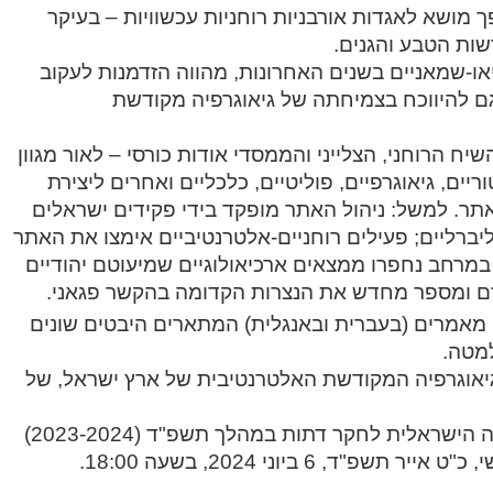
ך מושא לאגדות אורבניות רוחניות עכשוויות – בעיקר
ות הטבע והגנים.
או-שמאניים בשנים האחרונות, מהווה הזדמנות לעקוב
גם להיווכח בצמיחתה של גיאוגרפיה מקודשת
 הרוחני, הצלייני והממסדי אודות כורסי – לאור מגוון
ם, גיאוגרפיים, פוליטיים, כלכליים ואחרים ליצירת
תר. למשל: ניהול האתר מופקד בידי פקידים ישראלים
ליברליים; פעילים רוחניים-אלטרנטיביים אימצו את האתר
מרחב נחפרו ממצאים ארכיאולוגיים שמיעוטם יהודיים
קרטיזם ומספר מחדש את הנצרות הקדומה בהקשר פגאני.
י מאמרים (בעברית ובאנגלית) המתארים היבטים שונים
למטה.
יאוגרפיה המקודשת האלטרנטיבית של ארץ ישראל, של
ההרצאה נכללה בסדרת הרצאות זוום של האגודה הישראלית לחקר דתות במהלך תשפ"ד (2023-2024)
 6 ביוני 2024, בשעה 18:00.