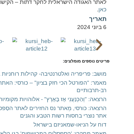
לאתר האגודה הישראלית לחקר דתות – הקישו
כאן
.
תאריך
6 ביוני 2024
פריטים נוספים מומלצים:
מושב: פריפריה ואלטרנטיבה- קהילות רוחניות 
מאמר: "הפורטל הכי חזק בציון" – כורסי: הא
רב-תרבותיים
הרצאה: "וְהַכְּנַעֲנִי אָז בָּאָרֶץ" - אלוהויו
הרצאה: כורסי, מֵאתר נס החזירים לאתר הסַפ
אתר נוצרי בחסות רשות הטבע והגנים
דוח על הניאו-שמאניזם בישראל
מאמר מחקרי: 'הספסלים המכושפים' בגן הלאומ