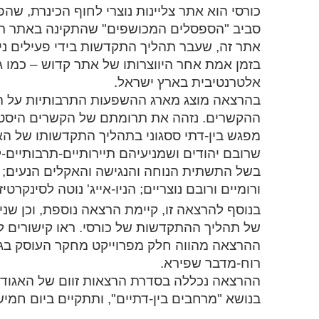
כורסי הוא אתר צליינות נוצרי לחוף הכינרת, שהפ
סביב "הספסלים המכושפים" שהתקינה באתר רש
אתר זה, שעבר תהליך התקדשות בידי פעילים ני
בזמן אמת אחר היווצרותו של אתר קדוש – כמו 
אלטרנטיבית בארץ ישראל.
בהרצאה מוצג מארג ההשפעות התרבותיות על השיח
ההקשרים. נזהה את תרומתם של הקשרים היסטוריי
מפגש בין-דתי ססגוני בתהליך התקדשותו של הא
שרובם יהודים ושמניעיהם תיירותיים-תרבותיים-
בשל התשתית הנוחה והנגישה והאקלים הנעים; ב
ורומיים ורובם נוצריים; הניו-אייג' נוטה לסינ
בנוסף להרצאה זו, קיימת הרצאה נוספת, וכן שנ
של תהליך ההתקדשות של כורסי. ראו קישורים 
ההרצאה מהווה חלק מפרוייקט מחקר העוסק בג
רוח-מדבר שפירא.
בנושא "מרחבים בין-דתיים", ותתקיים ביום חמישי, כ"ט אייר תשפ"ד,