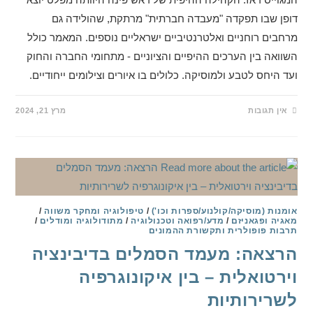
דופן שבו תפקדה "מעבדה חברתית" מרתקת, שהולידה גם
מרחבים רוחניים ואלטרנטיביים ישראליים נוספים. המאמר כולל
השוואה בין הערכים ההיפיים והציוניים - מתחומי החברה והחוק
ועד היחס לטבע ולמוסיקה. כלולים בו איורים וצילומים ייחודיים.
אין תגובות
מרץ 21, 2024
אומנות (מוסיקה/קולנוע/ספרות וכו')
/
טיפולוגיה ומחקר משווה
/
מאגיה ופגאניזם
/
מדע/רפואה וטכנולוגיה
/
מתודולוגיה ומודלים
/
תרבות פופולרית ותקשורת ההמונים
הרצאה: מעמד הסמלים בדיבינציה
וירטואלית – בין איקונוגרפיה
לשרירותיות