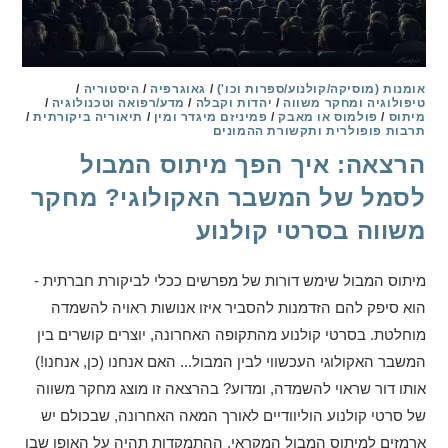
אומנות (מוסיקה/קולנוע/ספרות וכו')
/
גאוגרפיה
/
היסטוריה
/
טיפולוגיה ומחקר משווה
/
יהדות וקבלה
/
מדע/רפואה וטכנולוגיה
/
מיתוס
/
פולמוס או מאבק
/
פמיניזם מיגדר ומין
/
תיאוריה ביקורתית
/
תרבות פופולרית ותקשורת ההמונים
הרצאה: איך הפך מיתוס המבול
לסמל של המשבר האקולוגי? מחקר
משווה בסרטי קולנוע
מיתוס המבול שימש דורות של מפרשים ככלי לביקורת חברתית -
הוא סיפק להם הזדמנות להסביר איזו אנושות ראויה להשמדה
מוחלטת. בסרטי קולנוע מהתקופה האחרונה, יוצרים קושרים בין
המשבר האקולוגי העכשווי לבין המבול... האם אנחנו (כן, אנחנו!)
אותו דור שראוי להשמדה, ומדוע? בהרצאה זו מוצג מחקר משווה
של סרטי קולנוע הוליוודיים לאורך המאה האחרונה, שבכולם יש
ארמזים למיתוס המבול המקראי. ההתמקדות תהיה על האופן שבו