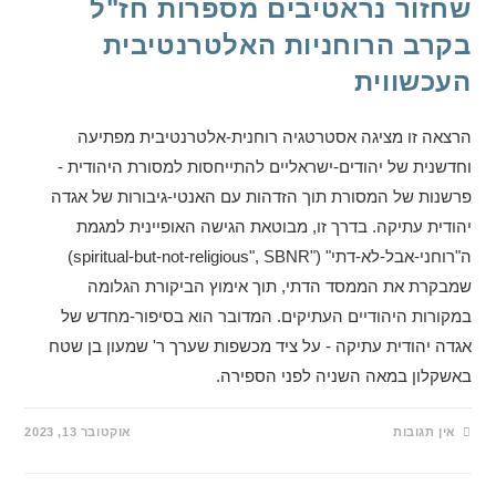
שחזור נראטיבים מספרות חז"ל
בקרב הרוחניות האלטרנטיבית
העכשווית
הרצאה זו מציגה אסטרטגיה רוחנית-אלטרנטיבית מפתיעה
וחדשנית של יהודים-ישראליים להתייחסות למסורת היהודית -
פרשנות של המסורת תוך הזדהות עם האנטי-גיבורות של אגדה
יהודית עתיקה. בדרך זו, מבוטאת הגישה האופיינית למגמת
ה"רוחני-אבל-לא-דתי" ("spiritual-but-not-religious", SBNR)
שמבקרת את הממסד הדתי, תוך אימוץ הביקורת הגלומה
במקורות היהודיים העתיקים. המדובר הוא בסיפור-מחדש של
אגדה יהודית עתיקה - על ציד מכשפות שערך ר' שמעון בן שטח
באשקלון במאה השניה לפני הספירה.
אין תגובות
אוקטובר 13, 2023