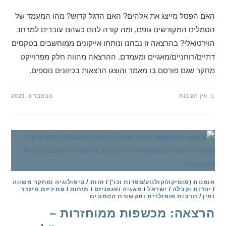
האם הפסל מייצג את אלהים? האם הדגל קדוש? מהו המעמד של
הסמלים המקודשים גופם, ומה קורה להם כשהם עוברים למרחב
הוירטואלי? בהרצאה זו נבחנו ונותחו אייקונים ממוחשבים בטקסים
דתיים/רוחניים/מאגיים ומעמדם. ההרצאה מהווה חלק מפרוייקט
מחקר שגם פורסם בו מאמר והוצגו הרצאות בכיוונים נוספים.
אין תגובות
נובמבר 3, 2023
אומנות (מוסיקה/קולנוע/ספרות וכו')
/
זהות
/
טיפולוגיה ומחקר משווה
/
יהדות וקבלה
/
ישראל
/
מאגיה ופגאניזם
/
מיתוס
/
פמיניזם מיגדר
ומין
/
תרבות פופולרית ותקשורת ההמונים
הרצאה: מכשפות ממוחזרות –