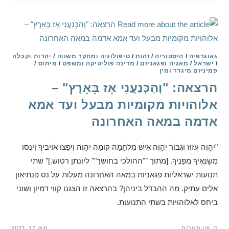
גאוגרפיה
/
היסטוריה
/
זהות
/
טיפולוגיה ומחקר משווה
/
יהדות וקבלה
/
ישראל
/
מאגיה ופגאניזם
/
מדינה פוליטיקה ומשפט
/
מיתוס
/
פמיניזם מיגדר ומין
הרצאה: "וְהַכְּנַעֲנִי אָז בָּאָרֶץ" –
אלוהויות מקומיות מבעל ועד אמא
אדמה במאה האחרונה
"יְהַוֶּה עֱזוּז וְגִבּוֹר יְהַוֶּה אִישׁ מִלְחָמָה קוּמָה יְהַוֶּה וִיפֻצּוּ אוֹיְבֶיךָ וִינֻסּוּ
מְשַׂנְּאֶיךָ מִפָּנֶיךָ. [מתוך ""ההולכי בחושך"" ליונתן רטוש.]" שתי
תנועות ישראליות פגאניות במאה האחרונה מעלות על נס פנתיאון
אלים עתיק. מה ההבדל ביניהן? בהרצאה זו הצגנו קווי דמיון ושוני
ביחס לאלוהויות בשתי התנועות.
אין תגובות
מאי 17, 2023