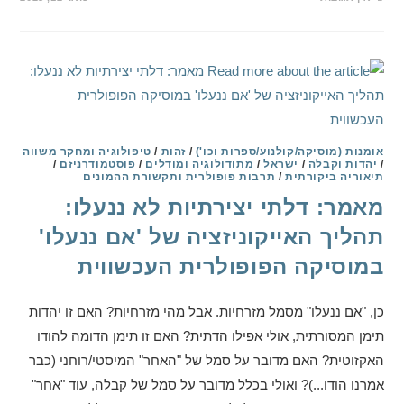
אומנות (מוסיקה/קולנוע/ספרות וכו')
/
זהות
/
טיפולוגיה ומחקר משווה
/
יהדות וקבלה
/
ישראל
/
מתודולוגיה ומודלים
/
פוסטמודרניזם
/
תיאוריה ביקורתית
/
תרבות פופולרית ותקשורת ההמונים
מאמר: דלתי יצירתיות לא ננעלו:
תהליך האייקוניזציה של 'אם ננעלו'
במוסיקה הפופולרית העכשווית
כן, "אם ננעלו" מסמל מזרחיות. אבל מהי מזרחיות? האם זו יהדות
תימן המסורתית, אולי אפילו הדתית? האם זו תימן הדומה להודו
האקזוטית? האם מדובר על סמל של "האחר" המיסטי/רוחני (כבר
אמרנו הודו...)? ואולי בכלל מדובר על סמל של קבלה, עוד "אחר"