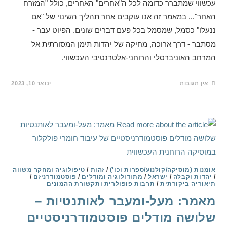
עכשווי שמתברר כדומה לכל ה"אחרים" האחרים, כולל "המזרח
האחר"... במאמר זה אנו עוקבים אחר תהליך השינוי של "אם
ננעלו" כסמל, שמסמל בכל פעם דברים שונים. הפיוט עבר -
מסתבר - דרך ארוכה, מחיקה של יהדות תימן המסורתית אל
המרחב האוניברסלי והרוחני-אלטרנטיבי העכשווי.
אין תגובות
ינואר 10, 2023
אומנות (מוסיקה/קולנוע/ספרות וכו')
/
זהות
/
טיפולוגיה ומחקר משווה
/
יהדות וקבלה
/
ישראל
/
מתודולוגיה ומודלים
/
פוסטמודרניזם
/
תיאוריה ביקורתית
/
תרבות פופולרית ותקשורת ההמונים
מאמר: מעל-ומעבר לאותנטיות –
שלושה מודלים פוסטמודרניסטיים