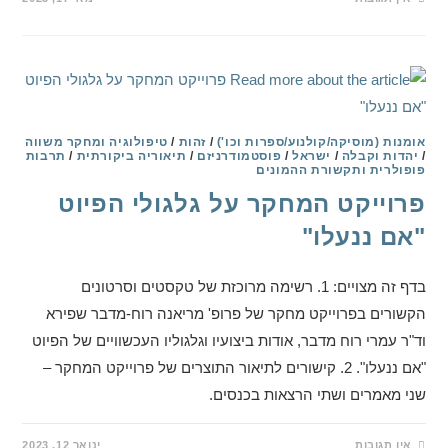
אומנות (מוסיקה/קולנוע/ספרות וכו')
/
זהות
/
טיפולוגיה ומחקר משווה
/
יהדות וקבלה
/
ישראל
/
פוסטמודרניזם
/
תיאוריה ביקורתית
/
תרבות
פופולרית ותקשורת ההמונים
פרוייקט המחקר על גלגולי הפיוט
"אם ננעלו"
בדף זה מצויים: 1. רשימה מרוכזת של טקסטים וסרטונים
הקשורים בפרוייקט מחקר של פרופ' מריאנה רוח-מדבר שפירא
וד"ר עמרי רוח מדבר, אודות ביצועיו וגלגוליו העכשוויים של הפיוט
"אם ננעלו". 2. קישורים לתיאור התוצרים של פרוייקט המחקר –
שני מאמרים ושתי הרצאות בכנסים.
אין תגובות
ינואר 12, 2023