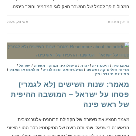
המבול הופך לסמל של המשבר האקולוגי המחמיר והולך בימינו.
אין תגובות
מאי 24, 2024
גאוגרפיה
/
היסטוריה
/
זהות
/
טיפולוגיה ומחקר משווה
/
ישראל
/
מדינה פוליטיקה ומשפט
/
מדע/רפואה וטכנולוגיה
/
פולמוס או מאבק
/
פמיניזם מיגדר ומין
מאמר: שנות השישים (לא לגמרי)
פסחו על ישראל – המושבה ההיפית
של ראש פינה
מאמר המציג את סיפורה של הקהילה הרוחנית-אלטרנטיבית
הראשונה בישראל, שהיוותה בועה של הסיקסטיז בלב ההווי הציוני
המגוייס דאז. הקהילה ההיפית של ראש פינה היוותה מפלט יוצא