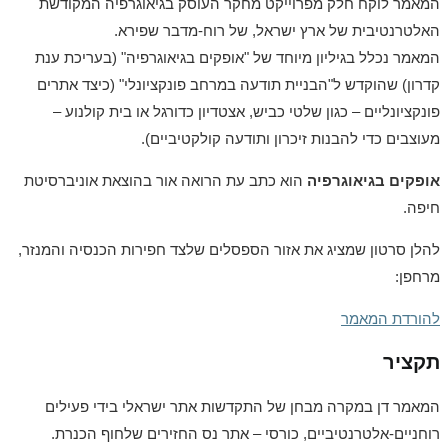
המאמר לוקח חלק מפרוייקט מחקר העוסק בגיאוגרפיה המקודשת
האלטרנטיבית של ארץ ישראל, של רוח-מדבר שפירא.
המאמר נכלל בגיליון מיוחד של "אופקים בגיאוגרפיה" (בעריכת ענת
קדרון) שהוקדש ל"הבניית תודעה במרחב פונקציונלי" (כיצד אתרים
פונקציונליים – כגון שלטי כביש, אצטדיון כדורגל או בית קולנוע –
מעוצבים כדי להבנות זיכרון ותודעה קולקטיביים).
אופקים בגיאוגרפיה
הוא כתב עת הרואה אור בהוצאת אוניברסיטת
חיפה.
להלן סרטון שמציג את אזור הספסלים שלצד חפירות הכנסיה והמנזר,
מרחפן:
להורדת המאמר
תקציר
המאמר דן במקרה מבחן של התקדשות אתר ישראלי בידי פעילים
רוחניים-אלטרנטיביים, כורסי – אתר נס החזירים שלחוף הכנרת.