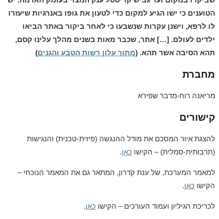
הטוענים כי ישו הגיע למקום כדי לטעון את גופו באנרגיות שיעזרו
לו לרפא, וישנן עקרות שנשבעו כי לאחר ביקור באתר הביאו
ילדים לעולם. […] אתר, שכבר מאות בשנים מהלך עלינו קסם,
תהא הסיבה אשר תהא. (
מתוך עלון רשות הטבע והגנים
)
מחברת
מריאנה רוח-מדבר שפירא
קישורים
להצגת איור המסכם את מודל ההנגשה (פיזית-טכנית) והנגישות
(תרבותית-סמלית) – הקישו
כאן
.
למאמר המערכת, של ענת קדרון, המתאר גם את המאמר הנוכחי –
הקישו
כאן
.
לכריכת הגיליון ועמוד העורכים – הקישו
כאן
.