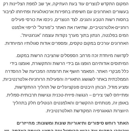
המקום התקדש לנוצרים עוד בעת העתיקה, אך שב למפת הצליינות רק
בעשורים האחרונים עם חשיפתו בחפירות ארכאולוגיות ופתיחתו לציבור
בחסות רשות הטבע והגנים. לצד הנוצרים, ניכסו את כורסי פעילים
רוחניים-אלטרנטיביים, שתיארו את האתר כ"פורטל" לריפוי אלמנט
המים בפלנטה, הנתון בתוך מערך נקודות עוצמה "אנרגטיות".
האחרונים עורכים במקום טקסים, ומספרים אודות סגולותיו המיוחדות.
לקדושה מיוחדת זכה מרחב הספסלים שהציבה הרשות במקום.
המיתוסים אודותיהם הופצו גם בידי הרשות והתקשורת, ואומצו בידי
כלל מבקרי האתר. המאמר חושף את תרומתה המכרעת של ההסדרה
הממלכתית באתר לשגשוג התאוריה והפעילות הרוחניות-אלטרנטיביות,
ומציע מודל, הבוחן היבטים פונקציונליים של תהליך ההתקדשות,
ומתייחס לשני צירים – הנגשה פיזית-טכנית ונגישות תרבותית-סמלית.
באופן זה, מנותחים ההקשרים והאלמנטים הנוטלים חלק בתהליך
היווצרות הגאוגרפיה המקודשת האלטרנטיבית.
האתר רוחש סיפורים ותיאוריות שונות ומשונות: מחייזרים
שביקרו במקום ועד גביש קריסטל ענק המצוי בעומק האדמה. יש