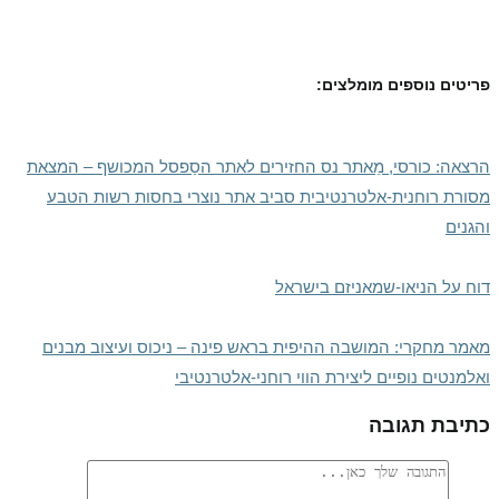
פריטים נוספים מומלצים:
הרצאה: כורסי, מֵאתר נס החזירים לאתר הסַפסל המכושף – המצאת
מסורת רוחנית-אלטרנטיבית סביב אתר נוצרי בחסות רשות הטבע
והגנים
דוח על הניאו-שמאניזם בישראל
מאמר מחקרי: המושבה ההיפית בראש פינה – ניכוס ועיצוב מבנים
ואלמנטים נופיים ליצירת הווי רוחני-אלטרנטיבי
כתיבת תגובה