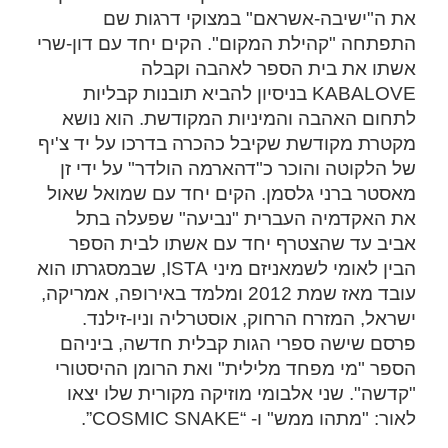
את ה"ישיבה-אשראם" במצוקי דרגות שם
התפתחה "קהילת המקום". הקים יחד עם דון-שרי
אשתו את בית הספר לאהבה וקבלה
KABALOVE בניסיון להביא תובנות קבליות
לתחום האהבה והמיניות המקודשת. הוא נושא
מקטרת מקודשת שקיבל כהכרה בדרכו על יד צ'יף
של הלקוטה והוכר כ"דהארמה הולדר" על ידי זן
מאסטר ברני גלסמן. הקים יחד עם שמואל שאול
את האקדמיה העברית "נביעה" שפעלה בתל
אביב עד שהצטרף יחד עם אשתו לבית הספר
הבין לאומי לשמאניזם מיני ISTA, שבמסגרתו הוא
עובד מאז שמת 2012 ומלמד באירופה, אמריקה,
ישראל, המזרח הרחוק, אוסטרליה וניו-זילנד.
פרסם שישה ספרי הגות קבלית חדשה, ביניהם
הספר "מי מפחד מלילית" ואת הרומן ההיסטורי
"קדשה". שני אלבומי מוזיקה מקורית שלו יצאו
לאור: "מתהו ממש" ו- “COSMIC SNAKE”.