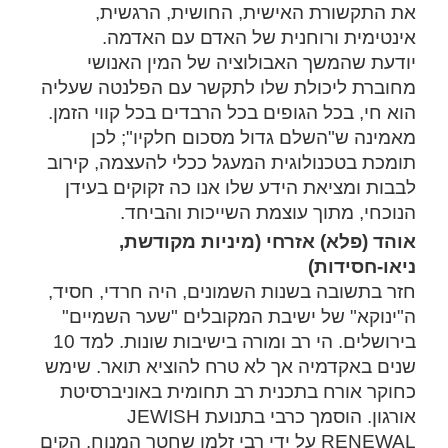
את התקשורת האישית, החושית, הרגשית,
אינטימית ורוחנית של האדם עם האדמה.
יודעת שהמשך האבולוציה של המין האנושי
מחוברת ליכולת שלו לתקשר עם הפלנטה שעליה
הוא חי, בכל הגופים בכל הרבדים בכל קווי הזמן.
מאמינה ש"השלם גדול מסכום חלקיו"; לכן
תומכת בטכנולוגית המעגל ככלי להעצמה, קירוב
לבבות ומציאת הידע שלו אנו כה זקוקים בעידן
הנוכחי, מתוך עוצמת השייכות והביחד.
אוהד (פלא) אזרחי (מיניות מקודשת,
ניאו-חסידות)
חזר בתשובה בשנות השמונים, היה חרדי, חסיד,
ה"ינוקא" של ישיבת המקובלים "שער השמיים"
בירושלים. הי רב ומורה בישיבות שונות. למד 10
שנים באקדמיה אך לא טרח להוציא תואר. שימש
כחוקר אורח בתכנית רב תחומית באוניברסיטת
אורגון. הוסמך כרבי בתנועת JEWISH
RENEWAL על ידי רבי זלמן שחטר המנוח. הקים