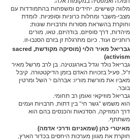
חמלה ואמפטיה במקומות אלה.
מלווה קשישים, יחידים ומשפחות בהתמודדות עם
מצבי-משבר ומחלות כרוניות וסופניות. לומדת
וחוקרת בהשראת מסורות ותרבויות שונות;
מיהדות, דרך סופיזם, בודהיזם, טאו, מורים
רוחניים ועוד. כיום מתרגלת זן בזרם הסנבו-זו.
גבריאל מאיר הלוי (מוסיקה מקודשת, sacred
activism)
גבריאל נולד וגדל בארגנטינה. בן לרב מרשל מאיר
ז"ל, פעיל בזכויות האדם בזמן הדיקטטורה. קיבל
מאביו את מורשת מוריו: אברהם י' השל ומרטין
בובר.
גבריאל מוזיקאי ואומן רב תחומי.
הוא משמש "גשר חי" בין דתות, תרבויות ועמים
דרך המוזיקה, הסדנאות והכנסים בהם הוא
משתתף.
מאיטרי כהן (שמאניזם ודרכי אדמה)
חוקרת את מגוון מערכות היחסים בכדור הארץ,