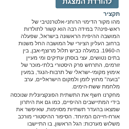
להורדת המצגת
תקציר
מהו מקור הדימוי הרוחני-אלטרנטיבי של
ראש-פינה? במידה רבה הוא קשור לתולדות
המושבה ההיפית הראשונה בישראל, שפעלה
ברחוב העליון הציורי של המושבה החל משנות
ה-1960. במעלה כביש תלול מרוצף-אבן, בין
בתים נטושים, עצי בוסתן עתיקים ומי מעיין
זורמים, התרחש פרק היסטורי בלתי-מוכר של
אימוץ מקומי-ישראלי של תרבות-הנגד, במעין
"בועה" מחוץ לזמן ולמקום הישראליים, ערב
מלחמת ששת-הימים.
מחקרנו חשף את התשתית הפונקציונלית שנוכסה
בידי המתיישבים ההיפיים, כמו גם את היתרון
שמצאו בהעדר תשתיות מסוימות, שאיפשר את
אורח-חייהם המיוחד. הסיפור ההיסטורי מורכב
משלוש מערכות: הגל הראשון, בו התיישבו