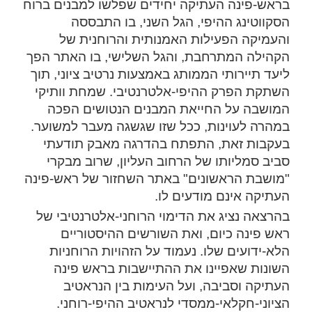
בראש-פינה העתיקה יחידים שפלשו למבנים ברוח
הסקווטינג ההיפי, הגל השני, בו התבססה
והעמיקה הפעילות האמנותית והרוחנית של
הקהילה המתרחבת, והגל השלישי, בו האתר הפך
ליעד תיירותי הממותג באמצעות נרטיב ציוני, תוך
השתקת הפרק ההיפי-אלטרנטיבי. שמחת וותיקי
המושבה על החייאת המבנים הנטושים הפכה
במהרה לעוינות, ככל שזו שגשגה מעבר למשוער.
בעקבות זאת, התפתח בהדרגה מאבק תודעתי
סביב סמליותו של הרחוב העליון, שרוב מבקרי
"מושבת הראשונים" באתר השחזור של ראש-פינה
העתיקה אינם מודעים לו.
בהרצאה נציג את הדימוי הרוחני-אלטרנטיבי של
ראש פינה כיום, ואת השורשים ההיסטוריים
הלא-ידועים שלו. נעמוד על הזהויות הרוחניות
השונות שאפיינו את ההתיישבות בראש פינה
העתיקה וסביבה, ועל העימות בין הנראטיב
הציוני-חקלאי-ממסדי לנראטיב ההיפי-רוחני.