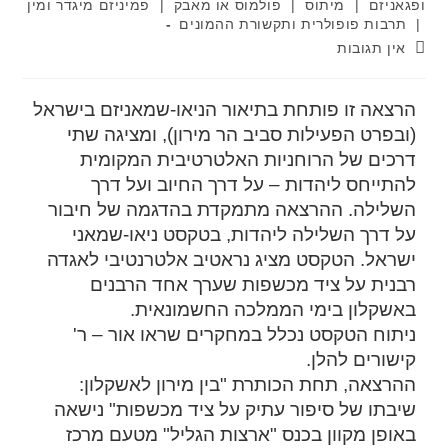
ופגאניזם
|
מיתוס
|
פולמוס או מאבק
|
פמיניזם מיגדר ומין
|
תרבות פופולרית ותקשורת ההמונים
אין תגובות
הרצאה זו פותחת בתיאור הניאו-שמאניזם בישראל
(ובפרט הפעילות סביב הר מירון), ומציגה שתי
דרכים של הרוחניות האלטרטיבית המקומית
להתייחס ליהדות – על דרך החיוב ועל דרך
השלילה. ההרצאה מתמקדת בהדגמה של חיבור
על דרך השלילה ליהדות, בטקסט ניאו-שמאני
ישראל. הטקסט מציג נראטיב אלטרנטיבי לאגדה
רבנית על ציד מכשפות שערך אחד הרבנים
באשקלון בימי הממלכה החשמונאית.
ניתוח הטקסט נכלל במחקרים שראו אור – ר'
קישורים להלן.
ההרצאה, תחת הכותרת "בין מירון לאשקלון:
שיבתו של סיפור עתיק על ציד מכשפות" נישאה
באופן מקוון בכנס "ארצות הגליל" מטעם מרכז