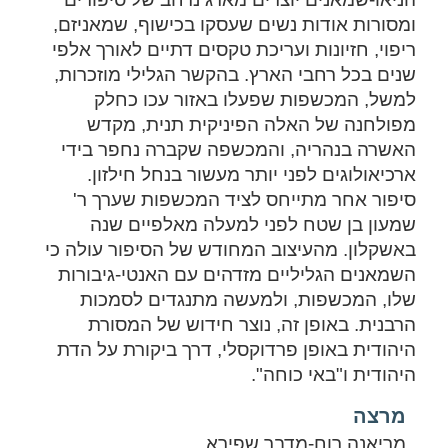
ומסורות אודות נשים שעסקו בכישוף, שמאניזם,
ריפוי, חזיונות ועריכת טקסים דתיים לאורך אלפי
שנים בכל רחבי הארץ. בהקשר הגלילי מוזכרות,
למשל, המכשפות שפעלו באזור עכו כחלק
מפולחנה של האלה הפיניקית תנית, מקדש
האשרה בנהריה, והמכשפה שקברה נחפר בידי
ארכיאולוגים לפני יותר מעשור בנחל חילזון.
סיפור אחר מתייחס לציד המכשפות שערך ר'
שמעון בן שטח לפני למעלה מאלפיים שנה
באשקלון. מהעיצוב המחודש של הסיפור עולה כי
השמאנים הגליליים מזדהים עם האנטי-גיבורות
שלו, המכשפות, ולמעשה מתנגדים לסמכות
הרבנית. באופן זה, נוצר חידוש של המסורת
היהודית באופן פרדוקסלי, דרך ביקורת על הדת
היהודית ו"באי כוחה".
מרצה
מריאנה רוח-מדבר שפירא