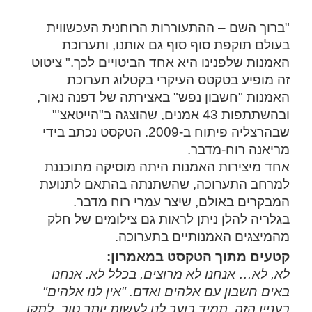
"ברוך השם – ההתעוררות הרוחנית העכשווית
בעולם תוקפת סוף סוף גם אותנו, ותערוכת
האמנות שלפנינו היא אחד הביטויים לכך." ציטוט
זה מופיע בטקטס העיקרי בקטלוג תערוכת
האמנות "חשבון נפש" באצירתה של דפנה נאור,
ובהשתתפות 43 אמנים, שהוצגה ב"הייטאצ'"
שבהרצליה פיתוח ב-2009. הטקסט נכתב בידי
מריאנה רוח-מדבר.
אחד מיצירות האמנות היתה מוסיקה מתוכננת
למרחב התערוכה, שהשתנתה בהתאם לתנועת
המבקרים באולם, שיצר עמרי רוח מדבר.
בגלריה להלן ניתן לראות גם צילומים של חלק
מהמיצגים האמנותיים בתערוכה.
קטעים מתוך הטקסט במאמרון:
לא, לא… אנחנו לא מרוצים, בכלל לא. אנחנו
באים חשבון עם אלהים ואדם. "אין לנו אלהים"
בעניין הזה. תמיד בוער לנו לעשות יותר טוב, לתקן,