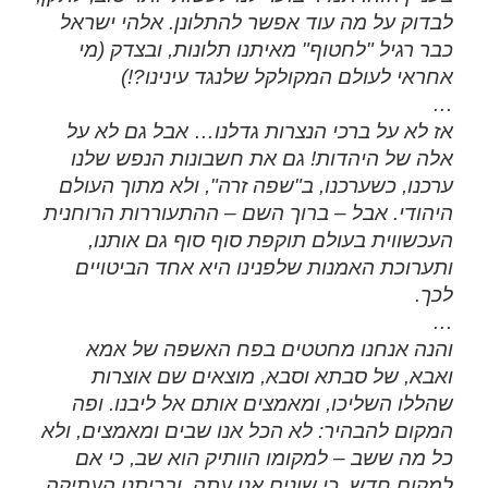
לבדוק על מה עוד אפשר להתלונן. אלהי ישראל
כבר רגיל "לחטוף" מאיתנו תלונות, ובצדק (מי
אחראי לעולם המקולקל שלנגד עינינו?!)
…
אז לא על ברכי הנצרות גדלנו… אבל גם לא על
אלה של היהדות! גם את חשבונות הנפש שלנו
ערכנו, כשערכנו, ב"שפה זרה", ולא מתוך העולם
היהודי. אבל – ברוך השם – ההתעוררות הרוחנית
העכשווית בעולם תוקפת סוף סוף גם אותנו,
ותערוכת האמנות שלפנינו היא אחד הביטויים
לכך.
…
והנה אנחנו מחטטים בפח האשפה של אמא
ואבא, של סבתא וסבא, מוצאים שם אוצרות
שהללו השליכו, ומאמצים אותם אל ליבנו. ופה
המקום להבהיר: לא הכל אנו שבים ומאמצים, ולא
כל מה ששב – למקומו הוותיק הוא שב, כי אם
למקום חדש, כי שונים אנו עתה, ובריתנו העתיקה