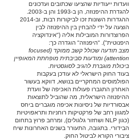
וועדות ייעודיות שהציעו שכתובים ועדכונים
להגדרת ההיפנוזה, הן ב-1993 והן ב-2003.
ההגדרות השונות זכו לביקורות רבות, וב-2014
הוצעה על ידי להבחין בין ההיפנוזה לבין
הפרוצדורות המובילות אליה ("אינדוקציה
היפנוטית"). "היפנוזה" הוגדרה כך:
מצב תודעה שכולל קשב ממוקד (focused
attention) ומודעות סביבתית מופחתת המאופיין
ביכולת מוגברת להגיב לסוגסטיות.
בעוד החוק הישראלי לא עודכן בעקבות
הפולמוסים המחקריים בנושא, דווקא בעשור
האחרון התגברו פעולות האכיפה של וועדת
ההיפנוזה הישראלית, מה שהוביל לתוצאות
אבסורדיות של ניסיונות אכיפה מוגברים ביחס
למגוון רחב של פרקטיקות רוחניות ותראפויטיות
(כגון NLP ושחזור גלגולים), ומרחב פרוץ בתחום
הבידורי. בתגובה, התעורר בשנים האחרונות שיח
ציבורי הקורא לביטול החוק.