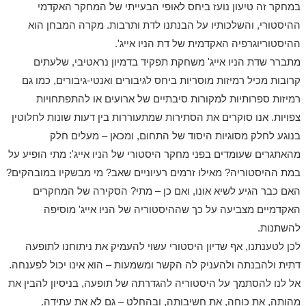
במחקר זה טיעון נועז ביחס לאופי הבעייתי של המחקר האקדמי
ההיסטורי, והשלכותיו על הבנתנו לדת ותרבות. מקרה המבחן הוא
ההיסטוריוגרפיה האקדמית של דת הניו אייג'.
מתברר שדת הניו אייג' משחקת תפקיד בדמיון נראטיבי, שלעתים
קרובות מכיל רמיזות מוסריות ביחס לגיבורים ואנטי-גיבורים, כמו גם
רמיזות ספרותיות למקורות סיבתיים של ארועים או להתפתחויות
צפויות. אנו סוקרים את הסתירות שמתעוררות בין דעות שונות לחלוטין
בנוגע לחלק מסוגיות היסוד של התחום, ומכאן – מעלים חלק
מהאתגרים שעומדים בפני מחקר היסטורי של הניו אייג': מתי הופיע על
במת ההיסטוריה? מאילו זרמים רעיוניים שאב? מי מבשקיו במובהקים?
האם כבר הגיע לשיא אונו, ואם כן – מתי? הסקירה של המחקרים
האקדמיים מצביעה על כך שההיסטוריה של הניו אייג' מוסיפה
להשתנות.
לכן לטענתנו, אף שדיון היסטורי עשוי להעמיק את ניתוחנו לתופעה
דתית ולהבנתה ולהעניק לה הקשר ומשמעות – הוא אינו יכול לפענחה.
אל לנו להסתמך על היסטוריה להגדרתה של תופעה, בניסיון להבין את
מהותה, את כוחה, את חשיבותה, ובהחלט – גם לא את עתידה.