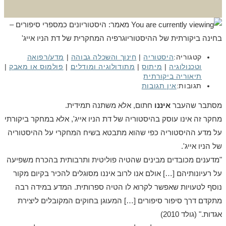
קטגוריה:
היסטוריה
|
חינוך והשכלה גבוהה
|
מדע/רפואה
וטכנולוגיה
|
מיתוס
|
מתודולוגיה ומודלים
|
פולמוס או מאבק
|
תיאוריה ביקורתית
תגובות:
אין תגובות
מסתבר שהעבר
איננו
חתום, אלא משתנה תמידית.
מחקר זה אינו עוסק בהיסטוריה של דת הניו אייג', אלא במחקר ביקורתי
על מדע ההיסטוריה כפי שהוא מתבטא בשיח המחקרי על ההיסטוריה
של הניו אייג'.
"מדענים מכובדים מבינים שהטיה פוליטית ותרבותית בהכרח משפיעה
על רעיונותיהם […] אולם אנו לרוב איננו מסוגלים להכיר בקיום מקור
נוסף לטעויות שאפשר לקרוא לו הטיה ספרותית. המדע במידה רבה
מתקדם דרך סיפור סיפורים […] המעוגן בחוקים המקובלים ליצירת
אגדות." (גולד 2010)