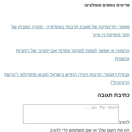
פריטים נוספים מומלצים:
מאמר: הדינמיקה של מאבק תרבותי באקדמיה - מקרה המבחן של
חקר מוסיקת ניו אייג'
הרצאה: אי אפשר לצפות למחקר אקדמי אובייקטיבי של רוחניות
עכשווית
עבודת דוקטור: תרבות העידן החדש בישראל (מבוא מתודולוגי ו"הרשת
הרעיונית")
כתיבת תגובה
להגיב
הזן את השם שלך או שם משתמש כדי להגיב