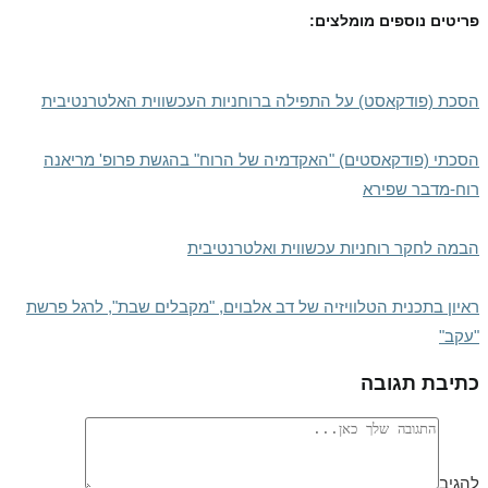
פריטים נוספים מומלצים:
הסכת (פודקאסט) על התפילה ברוחניות העכשווית האלטרנטיבית
הסכתי (פודקאסטים) "האקדמיה של הרוח" בהגשת פרופ' מריאנה
רוח-מדבר שפירא
הבמה לחקר רוחניות עכשווית ואלטרנטיבית
ראיון בתכנית הטלוויזיה של דב אלבוים, "מקבלים שבת", לרגל פרשת
"עקב"​
כתיבת תגובה
להגיב