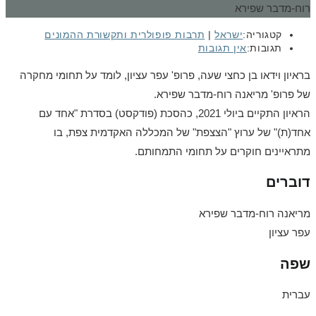
קטגוריה:
ישראל
|
תרבות פופולרית ותקשורת ההמונים
תגובות:
אין תגובות
בראיון וידאו בן כחצי שעה, פרופ' עפר עציון, לומד על תחומי מחקרה
של פרופ' מריאנה רוח-מדבר שפירא.
הראיון התקיים ביולי 2021, כהסכת (פודקסט) בסדרת "אחד עם
אחד(ת)" של ערוץ "הצצפת" של המכללה האקדמית צפת, בו
מתראיינים חוקרים על תחומי התמחותם.
דוברים
מריאנה רוח-מדבר שפירא
עפר עציון
שפה
עברית