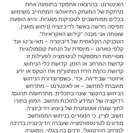
האינטרנט. בהרצאה אתמקד בתופעה אחת
מרתקת של המעתק התיאולוגי המתחייב משימוש
בכלים ממוחשבים לטכניקות מאגיות, והיא הופעת
תפיסה חדשה באשר לדיבינציה (ניחוש מאגי),
שאותה אני מכנה "קידוש האקראיות".
הטכניקה הקלאסית של דיבינציה – מאי-צ'ינג ועד
קלפי טארוט – מיוסדת על הנחות קוסמולוגיות
מסויימות המספקות לגיטימציה לפעילות זו:
קדושת המרחב או הזמן, קדושת כלי הניחוש,
קדושת כהן/ת הדת המתווך/ת את הטקס או ידע
איזוטרי שבידיו/ה, וכד'. כשפרוצדורת הניחוש
מועברת למחשב – או לאינטרנט – מתרחש
הניחוש בהקשר שונה בתכלית: מתרחש/ת תרגום/
רדוקציה של המידע לתוכנת מחשב, המוזן בתורו
לתוך שגרה אוטומטית של ביצוע הדיבינציה.
חשוב לציין, כי הנעזרים בניחוש הממוחשב
מודעים לטרנספורמציה שעברה הדיבינציה בדרכה
למרחב הוירטואלי, ודנים בה בגלוי. המאגיה