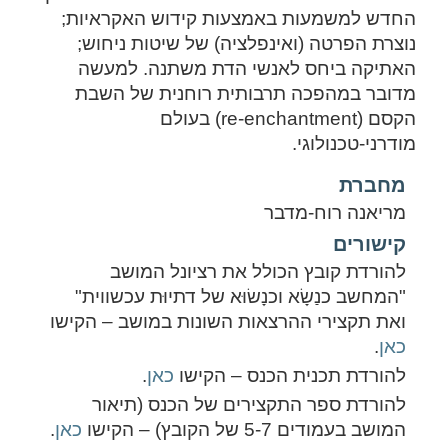
החדש למשמעות באמצעות קידוש האקראיות;
נוצרת הפרטה (ואינפלציה) של שיטות ניחוש;
האתיקה ביחס לאנשי הדת משתנה. למעשה
מדובר במהפכה תרבותית רוחנית של השבת
הקסם (re-enchantment) בעולם
מודרני-טכנולוגי.
מחברת
מריאנה רוח-מדבר
קישורים
להורדת קובץ הכולל את רציונל המושב
"המחשב כנַשָׂא וכנָשׂוּא של דתיוּת עכשווית"
ואת תקצירי ההרצאות השונות במושב – הקישו
כאן
.
להורדת תכנית הכנס – הקישו
כאן
.
להורדת ספר התקצירים של הכנס (תיאור
המושב בעמודים 5-7 של הקובץ) – הקישו
כאן
.