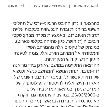
מאגיה ופגאניזם
|
מדע/רפואה וטכנולוגיה
אין תגובות
בהרצאה זו נדון ההיבט הרעיוני-ערכי של תהליכי
השינוי ברוחניות ובדת העכשווית בעקבות עליית
תרבות האינטרנט, באמצעות מקרה מבחן: טקסי
דיבינציה ("ניחוש", כגון פתיחה בקלפי טארוט).
במעתק של טקסים אלה מהמרחב הפיזי
והמסורתי אל המרחב הוירטואלי, צומח לטענתי
היגיון חדש: קידוש האקראיות.
ההרצאה התקיימה במושב שאורגן בידי מריאנה
רוח-מדבר, תחת הנושא "המחשב כנַשָׂא וכנָשׂוּא
של דתיוּת עכשווית", במסגרת הכנס השנתי של
האגודה הישראלית להיסטוריה ופילוסופיה של
המדע, שנערך במוזיאון המדע בירושלים
ב-26/03/2006. במושב השתתפה גם חוקרת
האינטרנט והדת ברנדה בראשר (מחברת הספר
Give me that Online Religion
) שהגיעה לארץ.