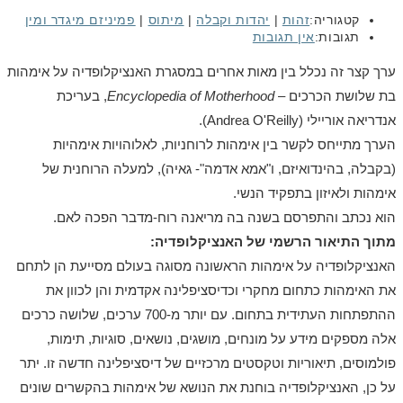
קטגוריה:
זהות
|
יהדות וקבלה
|
מיתוס
|
פמיניזם מיגדר ומין
תגובות:
אין תגובות
ערך קצר זה נכלל בין מאות אחרים במסגרת האנציקלופדיה על אימהות
בת שלושת הכרכים –
Encyclopedia of Motherhood
, בעריכת
אנדריאה אוריילי (Andrea O'Reilly).
הערך מתייחס לקשר בין אימהות לרוחניות, לאלוהויות אימהיות
(בקבלה, בהינדואיזם, ו"אמא אדמה"- גאיה), למעלה הרוחנית של
אימהות ולאיזון בתפקיד הנשי.
הוא נכתב והתפרסם בשנה בה מריאנה רוח-מדבר הפכה לאם.
מתוך התיאור הרשמי של האנציקלופדיה:
האנציקלופדיה על אימהות הראשונה מסוגה בעולם מסייעת הן לתחם
את האימהות כתחום מחקרי וכדיסציפלינה אקדמית והן לכוון את
ההתפתחות העתידית בתחום. עם יותר מ-700 ערכים, שלושה כרכים
אלה מספקים מידע על מונחים, מושגים, נושאים, סוגיות, תימות,
פולמוסים, תיאוריות וטקסטים מרכזיים של דיסציפלינה חדשה זו. יתר
על כן, האנציקלופדיה בוחנת את הנושא של אימהות בהקשרים שונים