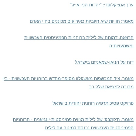
ערך אנציקלופדי: "יהדות הניו אייג'"
מאמר: חוויות שיא חיוביות כאירועים מכוננים בחיי האדם
הרצאה: דמותה של לילית ברוחניות הפמיניסטית העכשווית
ומשמעויותיה
דוח על הניאו-שמאניזם בישראל
מאמר: ציד המכשפות מאשקלון מסופר-מחדש ברוחניות העכשווית - בין
מבוכה למציאת שלל-רב
פרויקט פסיכותרפיה רוחנית יהודית בישראל
מאמר: ה'קמבק' של לילית מזווית פמיניסטית-יונגיאנית - הרוחניות
הפמיניסטית העכשווית נכנסת למיטה עם לילית