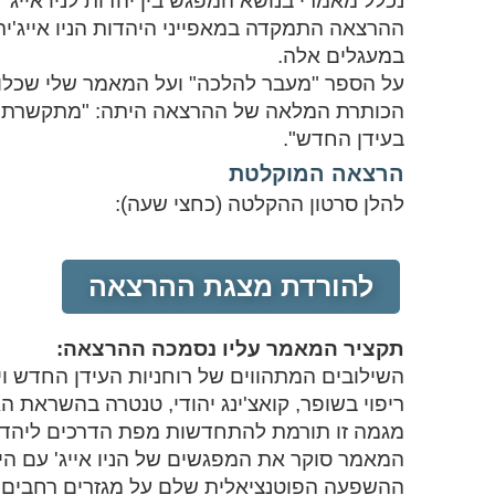
נכלל מאמרי בנושא המפגש בין יהדות לניו אייג' ב
ההרצאה התמקדה במאפייני היהדות הניו אייג'י
במעגלים אלה.
על הספר "מעבר להלכה" ועל המאמר שלי שכלול 
הכותרת המלאה של ההרצאה היתה: "מתקשרת, הי
בעידן החדש".
הרצאה המוקלטת
להלן סרטון ההקלטה (כחצי שעה):
להורדת מצגת ההרצאה
תקציר המאמר עליו נסמכה ההרצאה:
השילובים המתהווים של רוחניות העידן החדש וי
מגמה זו תורמת להתחדשות מפת הדרכים ליהדו
המאמר סוקר את המפגשים של הניו אייג' עם הי
ההשפעה הפוטנציאלית שלם על מגזרים רחבים יות