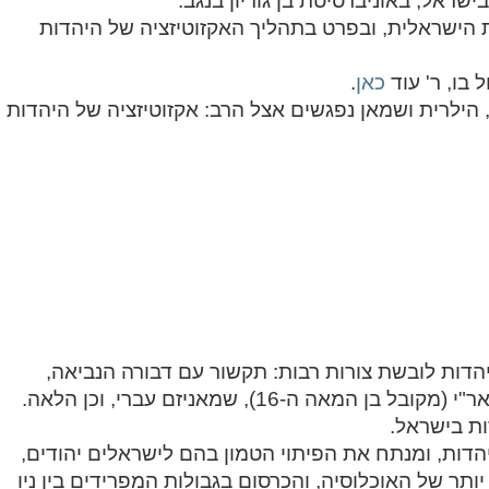
ישראל, באוניברסיטת בן גוריון בנגב.
ת הישראלית, ובפרט בתהליך האקזוטיזציה של היהדות
בו, ר' עוד
כאן
.
לרית ושמאן נפגשים אצל הרב: אקזוטיזציה של היהדות
הדות לובשת צורות רבות: תקשור עם דבורה הנביאה,
ריפוי בשופר, קואצ'ינג יהודי, טנטרה בהשראת האר"י (מקובל בן המאה ה-16), שמאניזם עברי, וכן הלאה.
ת בישראל.
הדות, ומנתח את הפיתוי הטמון בהם לישראלים יהודים,
ר של האוכלוסיה, והכרסום בגבולות המפרידים בין ניו