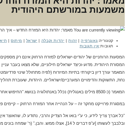
מאמר: יהדות היא המזרח החדש 
משמעות במורשתם היהודית
קטגוריה:
גאוגרפיה
|
זהות
|
יהדות וקבלה
|
ישראל
|
מיתוס
|
תיאו
תגובות:
אין תגובות
המסעות הרוחניים של יהודים-ישראלים למזרח הרחוק אינם רק מספקים חו
המסורת היהודית. מדוע-וכיצד ישראלים חילוניים, שלא מצאו בעבר עניי
המאמר עורך דיון ביקורתי בתיזת המיזרוח (לפיה מתחולל שינוי פרדיגמ
נחת, התשוקות והדימויים המערביים/ישראליים. היהדות, שעוברת תהליך 
המאמר (כ-8500 מילים באנגלית) נכלל באנתולוגיה בנושא "החיפוש אחר משמעות בסצינה התרבותית הישראלית", בהוצאת אוניברסיטת אוקספורד, בעריכתן של עפרה מייזלס ופנינית רוסו-נצר.
במסגרת פרוייקט מחקר זה – על הנהייה אחר המזרח הרחוק – קיימים פריט
"כל אברך צריך לידע, כי ע"י בואו אל הצדיק והרבי, נתודע לו, שהאוצר א
ובלבבך לעשותו [ע"פ דברים ל 14], אצלו ממש. והבן." (ר' שמחה בונים מפשיסחא,