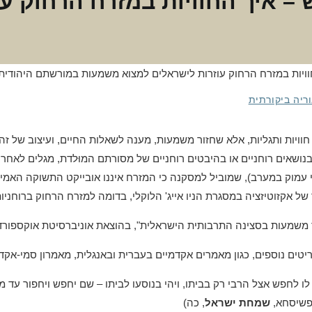
– איך החוויות במזרח הרחוק עו
ריה ביקורתית
ויות ותגליות, אלא שחזור משמעות, מענה לשאלות החיים, ועיצוב של זה
ן בנושאים רוחניים או בהיבטים רוחניים של מסורתם המוּלדת, מגלים לא
טי עמוק במערב), שמוביל למסקנה כי המזרח איננו אובייקט התשוקה האמ
של אקזוטיזציה במסגרת הניו אייג' הלוקלי, בדומה למזרח הרחוק ברוחנ
ים נוספים, כגון מאמרים אקדמיים בעברית ובאנגלית, מאמרון סמי-אקדמי
ין לו לחפש אצל הרבי רק בביתו, ויהי בנוסעו לביתו – שם יחפש ויחפור עד
שמחת ישראל
, כה)