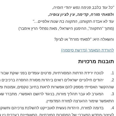
"כל עוד בלבב פנימה נפש יהודי הומיה,
ולפאתי מזרח, קדימה, עין לציון צופיה,
עוד לא אבדה תקוותנו, התקווה בת שנות אלפיים…"
(מתוך "התקווה", ההימנון הישראלי, מאת נפתלי הרץ אימבר)
והשאלה היא: "לפאתי מזרח" או לציון?
להורדת המאמר (נדרשת סיסמה)
תובנות מרכזיות
1. לנוכח ירידת הדתות המסורתיות, פרטים עומדים בפני שוקת שבורה: אובדן משמעות וערכים, קיטוע של זהויותיהם, וחוויה מועצמת של ניכור.
2. יהודים חילוניים ישראלים רואים ביהדות מסורת החסרה ברכיבים 
שההקשר האסייתי מספק להם אפשרות לראות בחיוב טקסים, אמונות ומט
3. המערב לא עבר תהליך מזרוח, בניגוד לרושם האפשרי. מתברר שאלמ
התאפשר שימור ההערצה למזרח המדומיין.
4. בדומה למזרח, היהדות נעשית לאובייקט להשלכת צרכיהם ותשוקות
לעיצוב-מחדש המערבי של המסורות המזרחיות, המאופיינת בערכים ניו אייג'