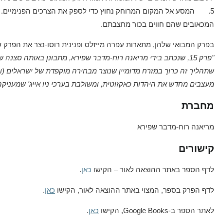
5. המסע אל המקום המרוחק נחוץ כדי לספק את הצרכים הפנימיים. המ
המכאובים שהם חווים בכור מחצבתם.
בפרק המבואי שלהן, מתארות עפרה מייזלס ופנינית רוסו-נצר את הפרק 
"פרק 15, שנכתב בידי מריאנה רוח-מדבר שפירא, מתבונן באותה סצ
שתהליך זה כרוך במזרח מדומיין שנוצר מבחירה מוקפדת של ישראלים (
מעצבים מחדש את היהדות כאקזוטית, ומשולבת בערכי ניו אייג' שמעניק
מחברת
מריאנה רוח-מדבר שפירא
קישורים
לדף הספר באתר ההוצאה לאור – הקישו
כאן
.
לדף הפרק בספר, המצוי באתר ההוצאה לאור, הקישו
כאן
.
לאתר הספר ב-Google Books, הקישו
כאן
.