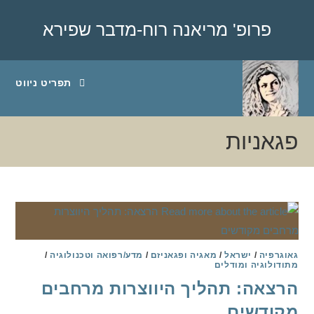
Ski
t
פרופ' מריאנה רוח-מדבר שפירא
conten
תפריט ניווט
פגאניות
גאוגרפיה
/
ישראל
/
מאגיה ופגאניזם
/
מדע/רפואה וטכנולוגיה
/
מתודולוגיה ומודלים
הרצאה: תהליך היווצרות מרחבים
מקודשים