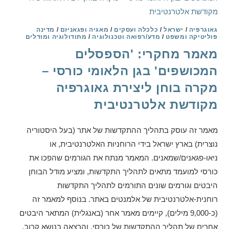
גאוגרפיה
/
ישראל
/
כלכלה ועסקים
/
מאגיה ופגאניזם
/
מדינה
פוליטיקה ומשפט
/
מדע/רפואה וטכנולוגיה
/
מתודולוגיה ומודלים
מאמר מחקרי: 'הספסלים
המכושפים' בגן הלאומי כורסי –
מקרה בוחן ליצירת גאוגרפיה
מקודשת אלטרנטיבית
מאמר זה עוסק בתהליך ההתקדשות של אתר (בעל היסטוריה
נוצרית) בארץ ישראל בידי הרוחניות האלטרנטיבית, או
ניאו-פגאנים/שמאנים. המאמר מנתח את הגורמים שהפכו את
כורסי למועמד מתאים לתהליך התקדשות, ומציע מודל הבוחן
היבטים וגורמים שונים התורמים לתהליך התקדשות
רוחנית-אלטרנטיבית של אלמנטים באתר. בנוסף למאמר זה
(כ-9,000 מילים), קיימים מאמר אחר (באנגלית) המתאר היבטים
אחרים של תהליך ההתקדשות של כורסי, והרצאה בנושא קרוב.