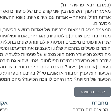
(במדבר רבא, פרשה י', ח')
מאמר זה עורך השוואה בין שני קורפוסים של סיפורים ואג
אגדות חז"ל, והאחר – אגדות עם אירופאיות. נושא ההשווא
מכוערים.
המאמר מציג דוגמאות מרכזיות של אגדות בנושא הכיעור, ו
מנתח בדרכים שונות (פילוסופיות, מגדריות, אנתרופולוגיות
שני הקורפוסים מעצבים תפיסת עולם ונוהג שונים בתכלית
חומרים פעילים בתרבות שלנו, ומעצבים את תודעתנו ופעילו
מה מייצג הכיעור? האם הוא מצביע על פנימיות כלשהי? מה
שדבר הוא מכוער? ובהיבט הפילוסופי-אתי, שהוא גם היבט ד
בעולם (או נברא) כיעור? בהיבט החברתי-תרבותי: כיצד נו
הכיעור הוא עניין תרבותי או אוניברסלי? בהיבט הספרותי: 
הכיעור של דמויות? מהו היחס לו זוכה הכיעור? מהם המסר
להורדת המאמר
מחברת
אקד
מריאנה רוח-מדבר
פריט