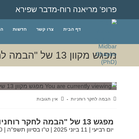
פרופ' מריאנה רוח-מדבר שפירא
דף הבית
צרו קשר
חדשות
הב
מפגש מקוון 13 של "הבמה לחקר רוחניות עכשווית ואלטרנטיבית"
הבמה לחקר רוחניות
אין תגובות
מפגש
13
של
"
הבמה
לחקר
רוחניו
יום רביעי | 11 ביוני 2025 | ט"ו בסיוון תשפ"ה | 16:30 עד 18:00