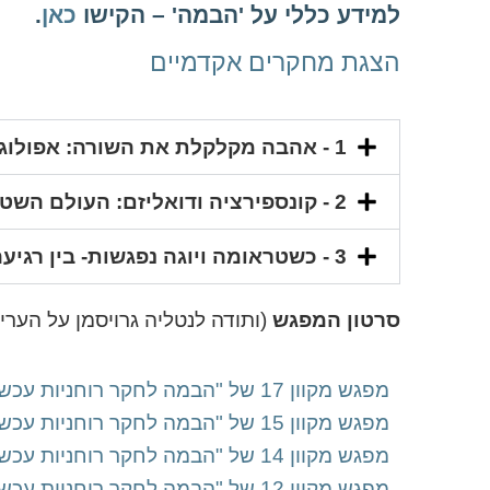
למידע כללי על 'הבמה' – הקישו
כאן
.
הצגת
מחקרים
אקדמיים
1 - אהבה מקלקלת את השורה: אפולוגטיקה והזדהות בחקר הדת | בני בית הלחמי
2 - קונספירציה ודואליזם: העולם השטוח ובעיית הרוע | אדם קלין אורון
3 - כשטראומה ויוגה נפגשות- בין רגיעה מנטאלית לשחרור מהסמסרה | הגר שלו
סרטון המפגש
(ותודה לנטליה גרויסמן על העריכ
מפגש מקוון 17 של "הבמה לחקר רוחניות עכשווית ואלטרנטיבית"
מפגש מקוון 15 של "הבמה לחקר רוחניות עכשווית ואלטרנטיבית"
מפגש מקוון 14 של "הבמה לחקר רוחניות עכשווית ואלטרנטיבית"
מפגש מקוון 12 של "הבמה לחקר רוחניות עכשווית ואלטרנטיבית"